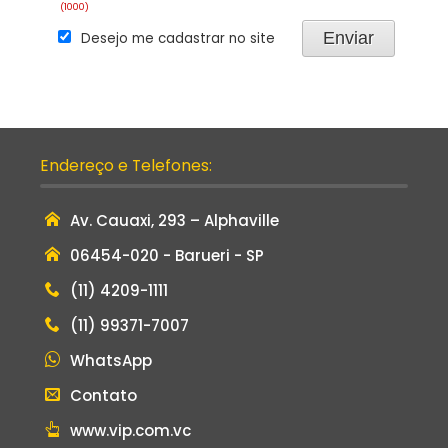
Endereço e Telefones:
Av. Cauaxi, 293 – Alphaville
06454-020 - Barueri - SP
(11) 4209-1111
(11) 99371-7007
WhatsApp
Contato
www.vip.com.vc