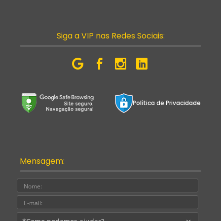
Siga a VIP nas Redes Sociais:
Política de Privacidade
Mensagem:
Nome:
E-
mail:
Assu
Mens