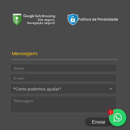
Política de Privacidade
Mensagem:
Nome:
E-
mail:
Assu
Mens
1