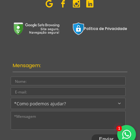
Política de Privacidade
Mensagem:
Nome:
E-
mail:
Assu
Mens
1