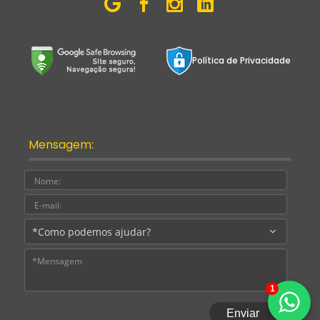
Política de Privacidade
Mensagem:
Nome:
E-
mail:
Assu
Mens
1